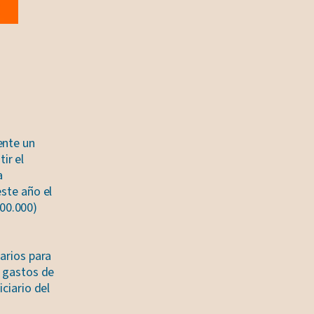
ente un
ir el
a
este año el
00.000)
arios para
s gastos de
ciario del