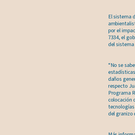
El sistema 
ambientalis
por el impac
7334, el go
del sistema 
“No se sabe
estadísticas
daños gener
respecto Jua
Programa Re
colocación d
tecnologías 
del granizo 
Más informa