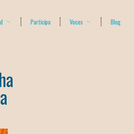
ud
Participa
Voces
Blog
cha
za