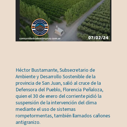
Héctor Bustamante, Subsecretario de
Ambiente y Desarrollo Sostenible de la
provincia de San Juan, salió al cruce de la
Defensora del Pueblo, Florencia Peñaloza,
quien el 30 de enero del corriente pidió la
suspensión de la intervención del clima
mediante el uso de sistemas
rompetormentas, también llamados cañones
antigranizo.