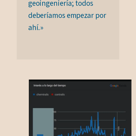
geoingeniería; todos
deberíamos empezar por
ahí.»