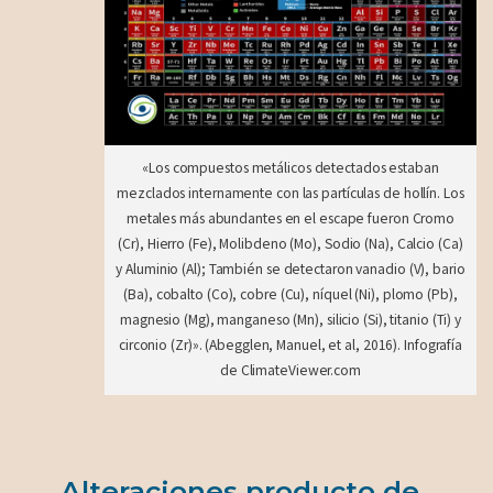
«Los compuestos metálicos detectados estaban
mezclados internamente con las partículas de hollín. Los
metales más abundantes en el escape fueron Cromo
(Cr), Hierro (Fe), Molibdeno (Mo), Sodio (Na), Calcio (Ca)
y Aluminio (Al); También se detectaron vanadio (V), bario
(Ba), cobalto (Co), cobre (Cu), níquel (Ni), plomo (Pb),
magnesio (Mg), manganeso (Mn), silicio (Si), titanio (Ti) y
circonio (Zr)». (Abegglen, Manuel, et al, 2016). Infografía
de ClimateViewer.com
Alteraciones producto de