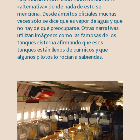
«alternativa» donde nada de esto se
menciona. Desde ámbitos oficiales muchas
veces sólo se dice que es vapor de agua y que
no hay de qué preocuparse. Otras narrativas
utilizan imágenes como las famosas de los
tanques cisterna afirmando que esos
tanques están llenos de químicos y que
algunos pilotos lo rocían a sabiendas.