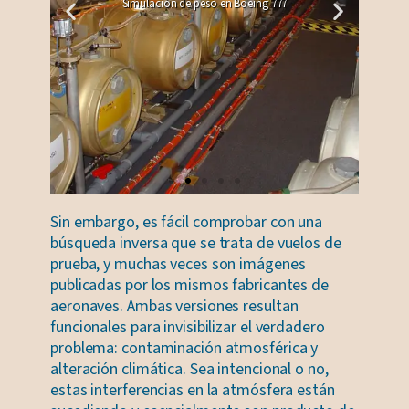
Simulación de peso en Boeing 777
Sin embargo, es fácil comprobar con una
búsqueda inversa que se trata de vuelos de
prueba, y muchas veces son imágenes
publicadas por los mismos fabricantes de
aeronaves. Ambas versiones resultan
funcionales para invisibilizar el verdadero
problema: contaminación atmosférica y
alteración climática. Sea intencional o no,
estas interferencias en la atmósfera están