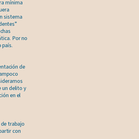
era mínima
fuera
un sistema
identes”
uchas
tica. Por no
 país.
entación de
 tampoco
nsideramos
 un delito y
ción en el
 de trabajo
artir con