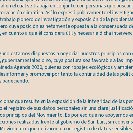
ial en el cual se trabaja en conjunto con personas que buscan 
ntervención climática. Así lo expresó públicamente el investig
 trabajo pionero de investigación y exposición de la problemá
pero cuya posición es netamente opuesta a la consensuada d
en cuanto a que él considera útil y necesaria dicha intervenc
uno estamos dispuestos a negociar nuestros principios con
, gubernamentales o no, cuya postura sea favorable a las imp
inada Agenda 2030, quienes con ropajes ecológicos y ambien
desinformar y promover por tanto la continuidad de las políti
s padeciendo.
cionar que resulte en la exposición de la integridad de las pe
 el registro de sus datos personales sin una clara justificació
 los principios del Movimiento. Es por eso que no apoyamos 
cciones realizadas frente al gobierno de San Luis, sin consen
Movimiento, que derivaron en un registro de datos sensibles