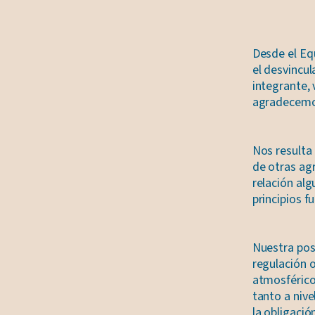
Desde el Eq
el desvincul
integrante, 
agradecemos
Nos resulta 
de otras ag
relación al
principios f
Nuestra pos
regulación o
atmosférico
tanto a nive
la obligaci