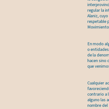
interprovinc
regular la i
Alaniz, cuyo
respetable 
Movimiento, 
En modo alg
o entidades
de la denom
hacen sino 
que venimo
Cualquier ac
favoreciendo
contrario a
alguno las a
nombre del 