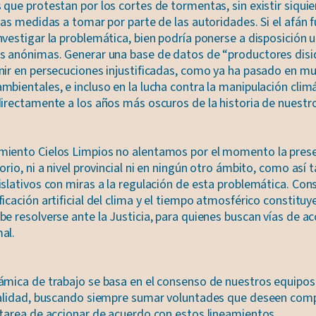
que protestan por los cortes de tormentas, sin existir siqui
las medidas a tomar por parte de las autoridades. Si el afán 
vestigar la problemática, bien podría ponerse a disposición 
s anónimas. Generar una base de datos de “productores dis
nir en persecuciones injustificadas, como ya ha pasado en m
bientales, e incluso en la lucha contra la manipulación climá
irectamente a los años más oscuros de la historia de nuestro
iento Cielos Limpios no alentamos por el momento la pres
orio, ni a nivel provincial ni en ningún otro ámbito, como así
islativos con miras a la regulación de esta problemática. Co
icación artificial del clima y el tiempo atmosférico constituye
e resolverse ante la Justicia, para quienes buscan vías de ac
al.
ámica de trabajo se basa en el consenso de nuestros equipos
palidad, buscando siempre sumar voluntades que deseen comp
 tarea de accionar de acuerdo con estos lineamientos.