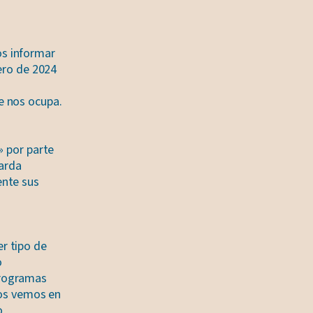
s informar
nero de 2024
e nos ocupa.
» por parte
arda
ente sus
r tipo de
o
programas
nos vemos en
o