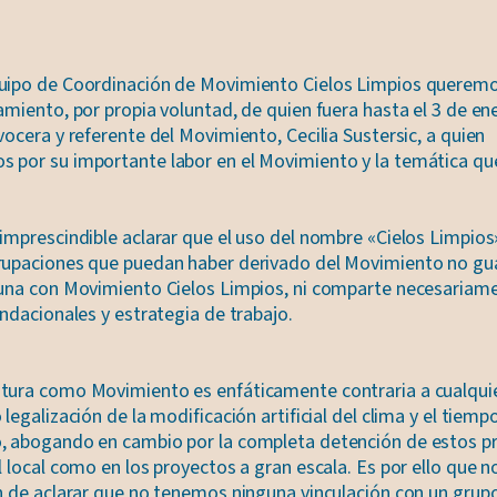
uipo de Coordinación de Movimiento Cielos Limpios queremo
amiento, por propia voluntad, de quien fuera hasta el 3 de e
vocera y referente del Movimiento, Cecilia Sustersic, a quien
 por su importante labor en el Movimiento y la temática qu
imprescindible aclarar que el uso del nombre «Cielos Limpios
rupaciones que puedan haber derivado del Movimiento no gu
guna con Movimiento Cielos Limpios, ni comparte necesariam
undacionales y estrategia de trabajo.
tura como Movimiento es enfáticamente contraria a cualquie
 legalización de la modificación artificial del clima y el tiemp
, abogando en cambio por la completa detención de estos 
l local como en los proyectos a gran escala. Es por ello que 
ón de aclarar que no tenemos ninguna vinculación con un grup