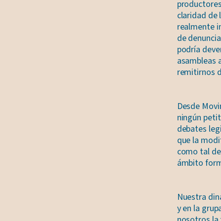
productores 
claridad de 
realmente in
de denuncia
podría deve
asambleas am
remitirnos d
Desde Movim
ningún petit
debates leg
que la modif
como tal deb
ámbito form
Nuestra din
y en la gru
nosotros la