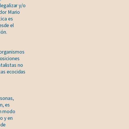
legalizar y/o
ador Mario
tica es
esde el
ión.
 organismos
osiciones
talistas no
cas ecocidas
rsonas,
n, es
en modo
so y en
 de